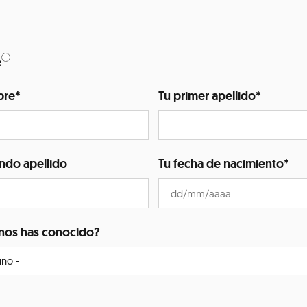
e
bre
*
Tu primer apellido
*
ndo apellido
Tu fecha de nacimiento
*
nos has conocido?