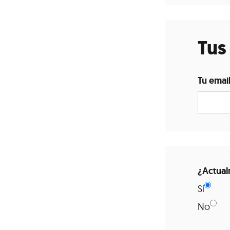
Tus
Tu emai
¿Actual
Sí
No