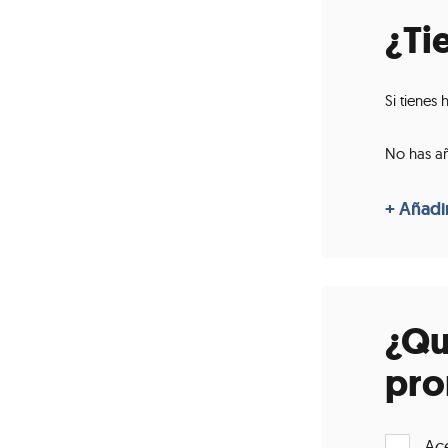
¿Ti
Si tienes 
No has añ
¿Qu
pro
Ac