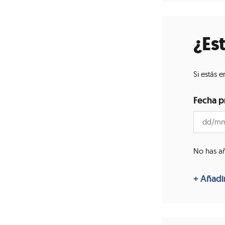
¿Es
Si estás 
Fecha p
No has a