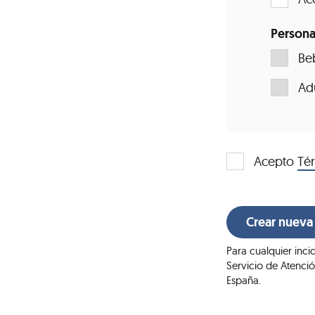
Personal
Be
Ad
Acepto
Té
Para cualquier inci
Servicio de Atenci
España.