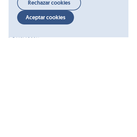
Rechazar cookies
Aceptar cookies
Acceso rápido
Grupo Ordesa
Compañía
Fundació Ordesa
Calidad
I+D+i
FontActiv